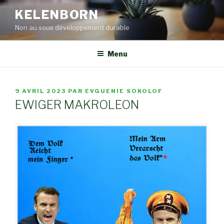
Aller
KELENBORN
au
Non au sous développement durable
contenu
principal
Menu
PUBLIÉ
9 AVRIL 2023
PAR
EVGUENIE SOKOLOF
LE
EWIGER MAKROLEON