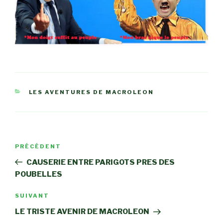
CATÉGORIES
LES AVENTURES DE MACROLEON
Navigation
Article
PRÉCÉDENT
de
précédent
CAUSERIE ENTRE PARIGOTS PRES DES
l’article
POUBELLES
Article
SUIVANT
suivant
LE TRISTE AVENIR DE MACROLEON