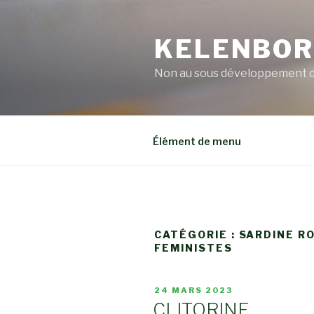
Aller
au
KELENBO
contenu
principal
Non au sous développement 
Élément de menu
CATÉGORIE :
SARDINE R
FEMINISTES
PUBLIÉ
24 MARS 2023
LE
CLITORINE