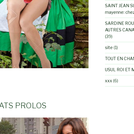
SAINT JEAN SU
mayenne: chez
SARDINE ROU
AUTRES CANA
(39)
site
(1)
TOUT EN CHA
USUL ROI ET 
xxx
(6)
RATS PROLOS