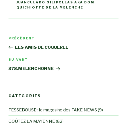
JUANCULADO GILIPOLLAS AKA DOM
QUICHIOTTE DE LA MELENCHE
Navigation
Article
PRÉCÉDENT
de
précédent
LES AMIS DE COQUEREL
l’article
Article
SUIVANT
suivant
378.MELENCHONNE
CATÉGORIES
FESSEBOUSE:: le magasine des FAKE NEWS
(9)
GOÛTEZ LA MAYENNE
(82)