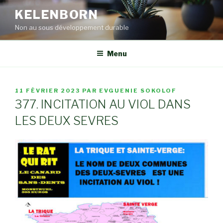
Aller
KELENBORN
au
Non au sous développement durable
contenu
principal
Menu
PUBLIÉ
11 FÉVRIER 2023
PAR
EVGUENIE SOKOLOF
LE
377. INCITATION AU VIOL DANS
LES DEUX SEVRES