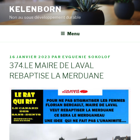
Aller
KELENBORN
au
Non au sous développement durable
contenu
principal
Menu
PUBLIÉ
16 JANVIER 2023
PAR
EVGUENIE SOKOLOF
LE
374.LE MAIRE DE LAVAL
REBAPTISE LA MERDUANE