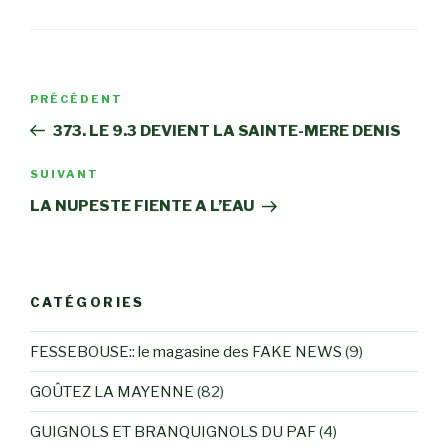
Navigation
Article
PRÉCÉDENT
de
précédent
373. LE 9.3 DEVIENT LA SAINTE-MERE DENIS
l’article
Article
SUIVANT
suivant
LA NUPESTE FIENTE A L’EAU
CATÉGORIES
FESSEBOUSE:: le magasine des FAKE NEWS
(9)
GOÛTEZ LA MAYENNE
(82)
GUIGNOLS ET BRANQUIGNOLS DU PAF
(4)