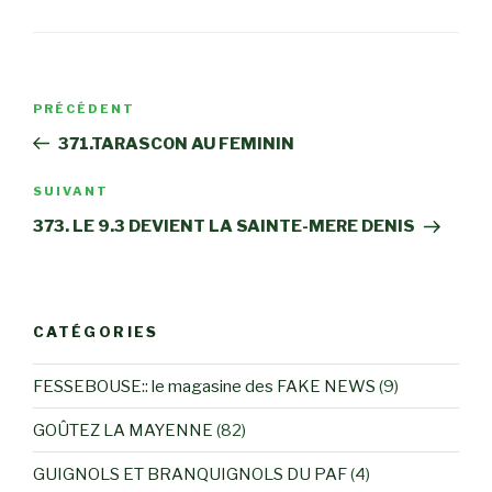
Navigation
Article
PRÉCÉDENT
de
précédent
371.TARASCON AU FEMININ
l’article
Article
SUIVANT
suivant
373. LE 9.3 DEVIENT LA SAINTE-MERE DENIS
CATÉGORIES
FESSEBOUSE:: le magasine des FAKE NEWS
(9)
GOÛTEZ LA MAYENNE
(82)
GUIGNOLS ET BRANQUIGNOLS DU PAF
(4)