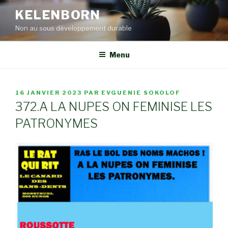
Aller
KELENBORN
au
Non au sous développement durable
contenu
principal
Menu
PUBLIÉ
16 JANVIER 2023
PAR
EVGUENIE SOKOLOF
LE
372.A LA NUPES ON FEMINISE LES
PATRONYMES