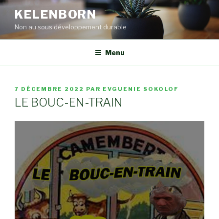
Aller
KELENBORN
au
Non au sous développement durable
contenu
principal
Menu
PUBLIÉ
7 DÉCEMBRE 2022
PAR
EVGUENIE SOKOLOF
LE
LE BOUC-EN-TRAIN