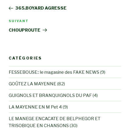
de
précédent
365.BOYARD AGRESSE
l’article
Article
SUIVANT
suivant
CHOUPROUTE
CATÉGORIES
FESSEBOUSE:: le magasine des FAKE NEWS
(9)
GOÛTEZ LA MAYENNE
(82)
GUIGNOLS ET BRANQUIGNOLS DU PAF
(4)
LA MAYENNE EN M Pet 4
(9)
LE MANEGE ENCACATE DE BELPHEGOR ET
TRISOBIQUE EN CHANSONS
(30)