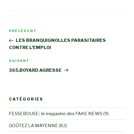
Navigation
Article
PRÉCÉDENT
de
précédent
LES BRANQUIGNOLLES PARASITAIRES
l’article
CONTRE L’EMPLOI
Article
SUIVANT
suivant
365.BOYARD AGRESSE
CATÉGORIES
FESSEBOUSE:: le magasine des FAKE NEWS
(9)
GOÛTEZ LA MAYENNE
(82)