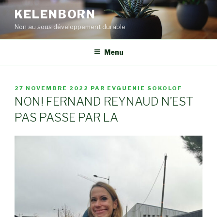
Aller
KELENBORN
au
Non au sous développement durable
contenu
principal
Menu
PUBLIÉ
27 NOVEMBRE 2022
PAR
EVGUENIE SOKOLOF
LE
NON! FERNAND REYNAUD N’EST
PAS PASSE PAR LA