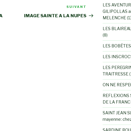
LES AVENTUR
SUIVANT
Article
GILIPOLLAS a
suivant
A
IMAGE SAINTE A LA NUPES
MELENCHE
(1
LES BLAIREA
(8)
LES BOBÊTES
LES INSCROC
LES PEREGRI
TRAITRESSE
(
ON NE RESPE
REFLEXIONS 
DE LA FRANC
SAINT JEAN SU
mayenne: chez
SARDINE ROU