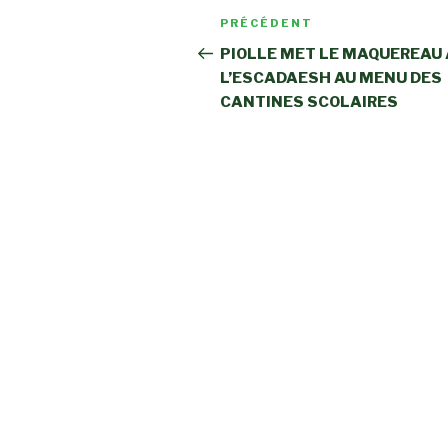
Navigation
Article
PRÉCÉDENT
de
précédent
PIOLLE MET LE MAQUEREAU 
L’ESCADAESH AU MENU DES
l’article
CANTINES SCOLAIRES