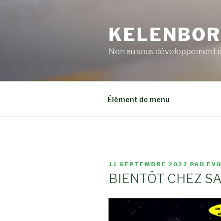
Aller
au
KELENBO
contenu
principal
Non au sous développement 
Élément de menu
PUBLIÉ
11 SEPTEMBRE 2022
PAR
EV
LE
BIENTÔT CHEZ S