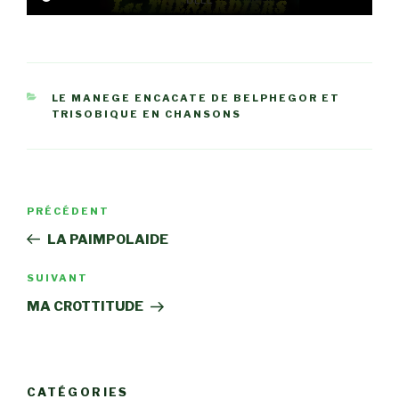
CATÉGORIES
LE MANEGE ENCACATE DE BELPHEGOR ET
TRISOBIQUE EN CHANSONS
Navigation
Article
PRÉCÉDENT
de
précédent
LA PAIMPOLAIDE
l’article
Article
SUIVANT
suivant
MA CROTTITUDE
CATÉGORIES