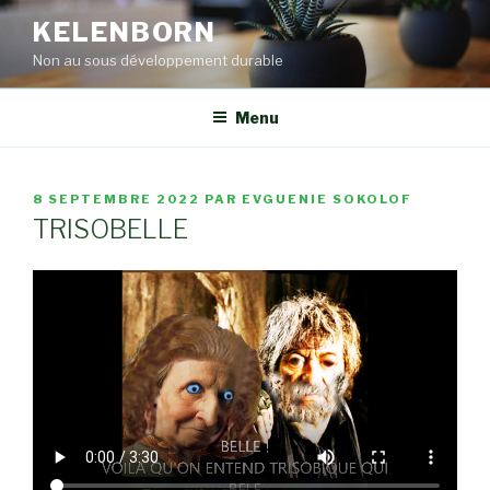
Aller
KELENBORN
au
Non au sous développement durable
contenu
principal
Menu
PUBLIÉ
8 SEPTEMBRE 2022
PAR
EVGUENIE SOKOLOF
LE
TRISOBELLE