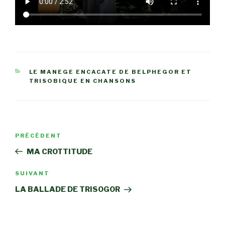
CATÉGORIES
LE MANEGE ENCACATE DE BELPHEGOR ET
TRISOBIQUE EN CHANSONS
Navigation
Article
PRÉCÉDENT
de
précédent
MA CROTTITUDE
l’article
Article
SUIVANT
suivant
LA BALLADE DE TRISOGOR