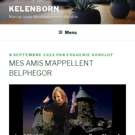
Aller
KELENBORN
au
Non au sous développement durable
contenu
principal
Menu
PUBLIÉ
8 SEPTEMBRE 2022
PAR
EVGUENIE SOKOLOF
LE
MES AMIS M’APPELLENT
BELPHEGOR