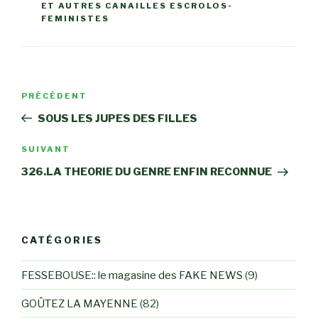
ET AUTRES CANAILLES ESCROLOS-
FEMINISTES
Navigation
Article
PRÉCÉDENT
de
précédent
SOUS LES JUPES DES FILLES
l’article
Article
SUIVANT
suivant
326.LA THEORIE DU GENRE ENFIN RECONNUE
CATÉGORIES
FESSEBOUSE:: le magasine des FAKE NEWS
(9)
GOÛTEZ LA MAYENNE
(82)