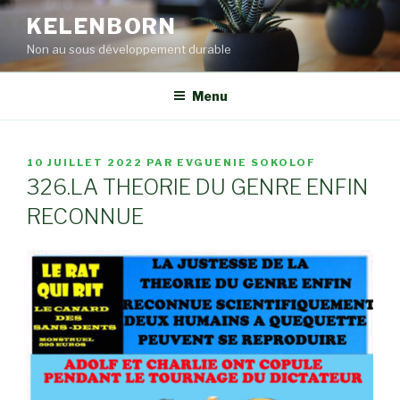
Aller
KELENBORN
au
Non au sous développement durable
contenu
principal
Menu
PUBLIÉ
10 JUILLET 2022
PAR
EVGUENIE SOKOLOF
LE
326.LA THEORIE DU GENRE ENFIN
RECONNUE