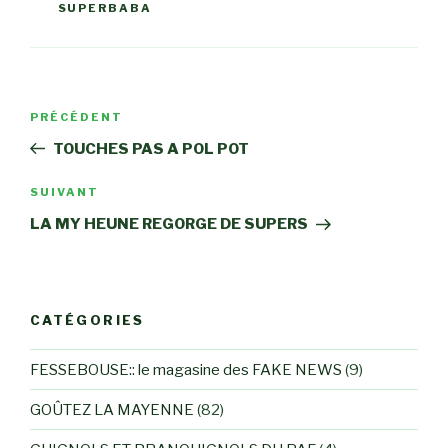
SUPERBABA
Navigation
Article
PRÉCÉDENT
de
précédent
TOUCHES PAS A POL POT
l’article
Article
SUIVANT
suivant
LA MY HEUNE REGORGE DE SUPERS
CATÉGORIES
FESSEBOUSE:: le magasine des FAKE NEWS
(9)
GOÛTEZ LA MAYENNE
(82)