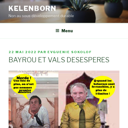
Aller
KELENBORN
au
Non au sous développement durable
contenu
principal
Menu
PUBLIÉ
22 MAI 2022
PAR
EVGUENIE SOKOLOF
LE
BAYROU ET VALS DESESPERES