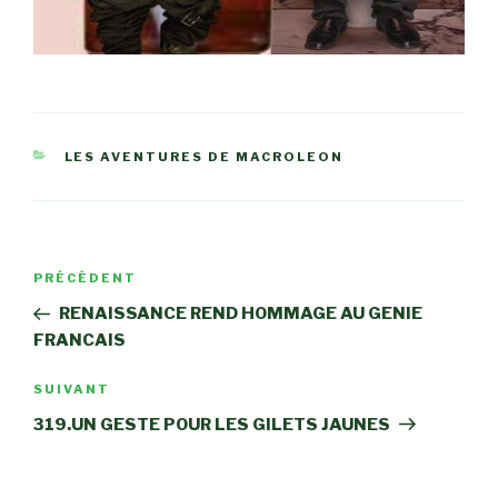
CATÉGORIES
LES AVENTURES DE MACROLEON
Navigation
Article
PRÉCÉDENT
de
précédent
RENAISSANCE REND HOMMAGE AU GENIE
l’article
FRANCAIS
Article
SUIVANT
suivant
319.UN GESTE POUR LES GILETS JAUNES