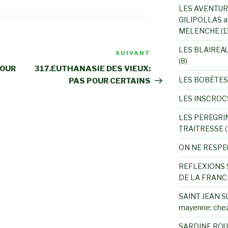
LES AVENTUR
GILIPOLLAS a
MELENCHE
(1
LES BLAIREA
SUIVANT
Article
(8)
suivant
POUR
317.EUTHANASIE DES VIEUX:
LES BOBÊTES
PAS POUR CERTAINS
LES INSCROC
LES PEREGRI
TRAITRESSE
(
ON NE RESPE
REFLEXIONS 
DE LA FRANC
SAINT JEAN SU
mayenne: chez
SARDINE ROU