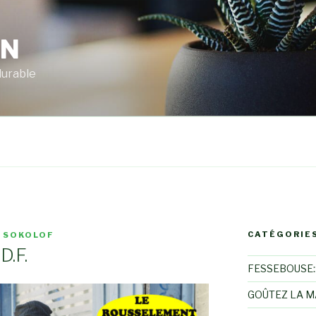
RN
durable
CATÉGORIE
 SOKOLOF
D.F.
FESSEBOUSE::
GOÛTEZ LA 