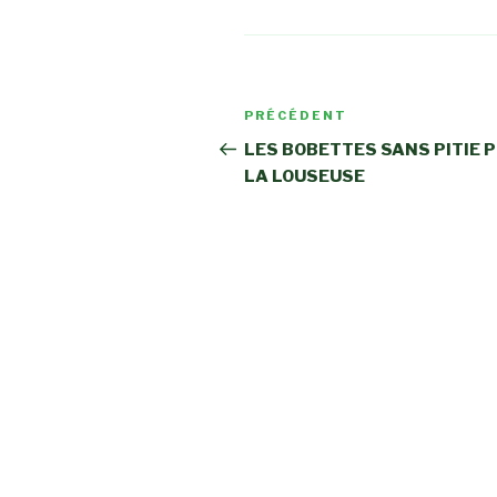
Navigation
Article
PRÉCÉDENT
de
précédent
LES BOBETTES SANS PITIE 
LA LOUSEUSE
l’article