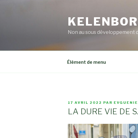
Aller
au
KELENBO
contenu
principal
Non au sous développement 
Élément de menu
PUBLIÉ
17 AVRIL 2022
PAR
EVGUENIE
LE
LA DURE VIE DE S.