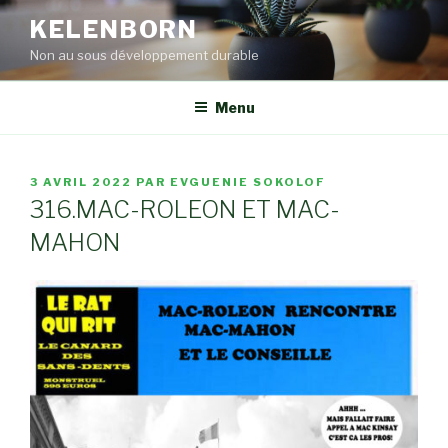
Aller
KELENBORN
au
Non au sous développement durable
contenu
principal
Menu
PUBLIÉ
3 AVRIL 2022
PAR
EVGUENIE SOKOLOF
LE
316.MAC-ROLEON ET MAC-
MAHON