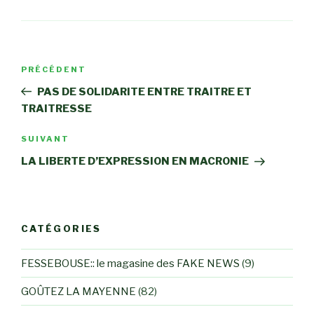
Navigation
Article
PRÉCÉDENT
de
précédent
PAS DE SOLIDARITE ENTRE TRAITRE ET
l’article
TRAITRESSE
Article
SUIVANT
suivant
LA LIBERTE D’EXPRESSION EN MACRONIE
CATÉGORIES
FESSEBOUSE:: le magasine des FAKE NEWS
(9)
GOÛTEZ LA MAYENNE
(82)