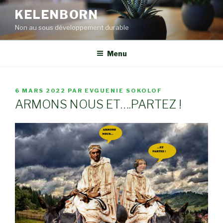
Aller
KELENBORN
au
Non au sous développement durable
contenu
principal
Menu
PUBLIÉ
6 MARS 2022
PAR
EVGUENIE SOKOLOF
LE
ARMONS NOUS ET….PARTEZ !