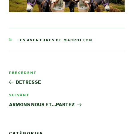
CATÉGORIES
LES AVENTURES DE MACROLEON
Navigation
Article
PRÉCÉDENT
de
précédent
DETRESSE
l’article
Article
SUIVANT
suivant
ARMONS NOUS ET…PARTEZ
CATÉGORIES