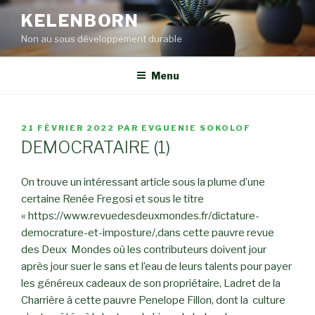
Aller
KELENBORN
au
Non au sous développement durable
contenu
principal
Menu
PUBLIÉ
21 FÉVRIER 2022
PAR
EVGUENIE SOKOLOF
LE
DEMOCRATAIRE (1)
On trouve un intéressant article sous la plume d’une
certaine Renée Fregosi et sous le titre
« https://www.revuedesdeuxmondes.fr/dictature-
democrature-et-imposture/,dans cette pauvre revue
des Deux Mondes où les contributeurs doivent jour
après jour suer le sans et l’eau de leurs talents pour payer
les généreux cadeaux de son propriétaire, Ladret de la
Charrière à cette pauvre Penelope Fillon, dont la culture