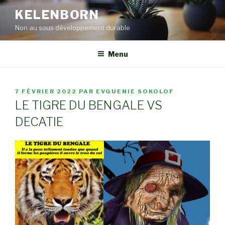
Aller
KELENBORN
au
Non au sous développement durable
contenu
principal
Menu
PUBLIÉ
7 FÉVRIER 2022
PAR
EVGUENIE SOKOLOF
LE
LE TIGRE DU BENGALE VS
DECATIE