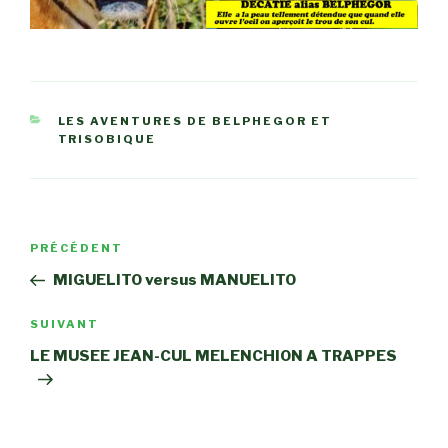
CATÉGORIES
LES AVENTURES DE BELPHEGOR ET
TRISOBIQUE
Navigation
Article
PRÉCÉDENT
de
précédent
MIGUELITO versus MANUELITO
l’article
Article
SUIVANT
suivant
LE MUSEE JEAN-CUL MELENCHION A TRAPPES