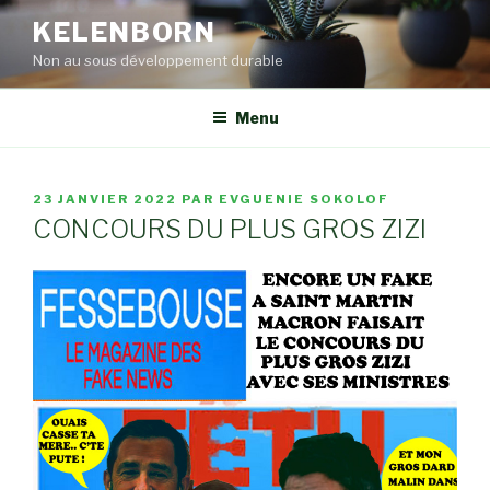
Aller
KELENBORN
au
Non au sous développement durable
contenu
principal
Menu
PUBLIÉ
23 JANVIER 2022
PAR
EVGUENIE SOKOLOF
LE
CONCOURS DU PLUS GROS ZIZI