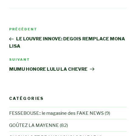
Navigation
Article
PRÉCÉDENT
de
précédent
LE LOUVRE INNOVE: DEGOIS REMPLACE MONA
l’article
LISA
Article
SUIVANT
suivant
MUMU HONORE LULU LA CHEVRE
CATÉGORIES
FESSEBOUSE:: le magasine des FAKE NEWS
(9)
GOÛTEZ LA MAYENNE
(82)