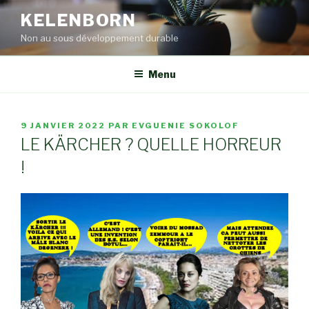
Aller
KELENBORN
au
Non au sous développement durable
contenu
principal
Menu
PUBLIÉ
9 JANVIER 2022
PAR
EVGUENIE SOKOLOF
LE
LE KÄRCHER ? QUELLE HORREUR
!