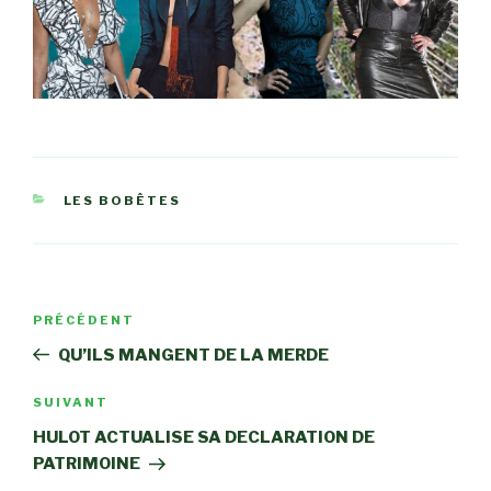
CATÉGORIES
LES BOBÊTES
Navigation
Article
PRÉCÉDENT
de
précédent
QU’ILS MANGENT DE LA MERDE
l’article
Article
SUIVANT
suivant
HULOT ACTUALISE SA DECLARATION DE
PATRIMOINE