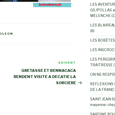
LES AVENTUR
GILIPOLLAS a
MELENCHE
(1
LES BLAIREA
(8)
ROLEON
LES BOBÊTES
LES INSCROC
LES PEREGRI
SUIVANT
Article
TRAITRESSE
(
suivant
GRETASSE ET BENNACACA
ON NE RESPE
RENDENT VISITE A DECATIE LA
SORCIERE
REFLEXIONS 
DE LA FRANC
SAINT JEAN SU
mayenne: chez
SARDINE ROU