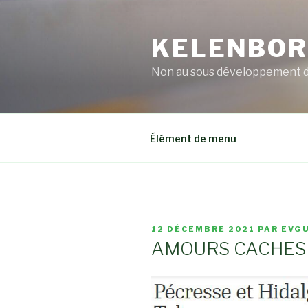
Aller
au
KELENBO
contenu
principal
Non au sous développement 
Élément de menu
PUBLIÉ
12 DÉCEMBRE 2021
PAR
EVGU
LE
AMOURS CACHES