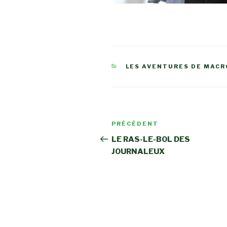
CATÉGORIES
LES AVENTURES DE MAC
Navigation
Article
PRÉCÉDENT
de
précédent
LE RAS-LE-BOL DES
JOURNALEUX
l’article