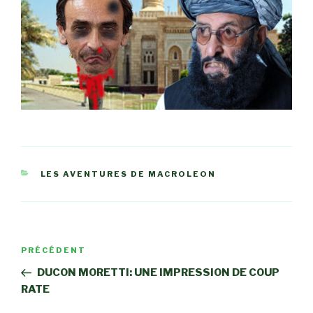
CATÉGORIES
LES AVENTURES DE MACROLEON
Navigation
Article
PRÉCÉDENT
de
précédent
DUCON MORETTI: UNE IMPRESSION DE COUP
l’article
RATE