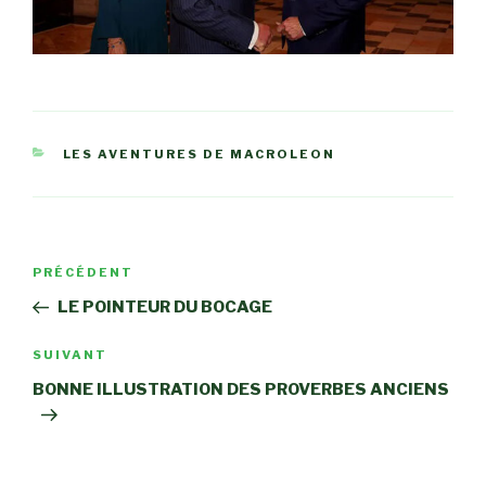
CATÉGORIES
LES AVENTURES DE MACROLEON
Navigation
Article
PRÉCÉDENT
de
précédent
LE POINTEUR DU BOCAGE
l’article
Article
SUIVANT
suivant
BONNE ILLUSTRATION DES PROVERBES ANCIENS