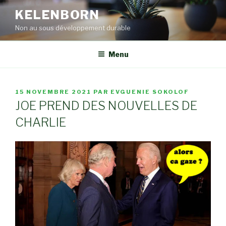
Aller
KELENBORN
au
Non au sous développement durable
contenu
principal
Menu
PUBLIÉ
15 NOVEMBRE 2021
PAR
EVGUENIE SOKOLOF
LE
JOE PREND DES NOUVELLES DE
CHARLIE