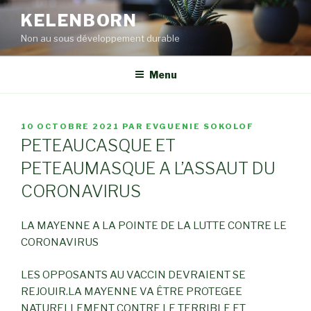
Aller
KELENBORN
au
Non au sous développement durable
contenu
principal
Menu
PUBLIÉ
10 OCTOBRE 2021
PAR
EVGUENIE SOKOLOF
LE
PETEAUCASQUE ET
PETEAUMASQUE A L’ASSAUT DU
CORONAVIRUS
LA MAYENNE A LA POINTE DE LA LUTTE CONTRE LE
CORONAVIRUS
LES OPPOSANTS AU VACCIN DEVRAIENT SE
REJOUIR.LA MAYENNE VA ÊTRE PROTEGEE
NATURELLEMENT CONTRE LE TERRIBLE ET