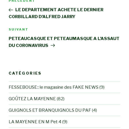
Article
PRÉCÉDENT
de
précédent
LE DEPARTEMENT ACHETE LE DERNIER
l’article
CORBILLARD D’ALFRED JARRY
Article
SUIVANT
suivant
PETEAUCASQUE ET PETEAUMASQUE A L’ASSAUT
DU CORONAVIRUS
CATÉGORIES
FESSEBOUSE:: le magasine des FAKE NEWS
(9)
GOÛTEZ LA MAYENNE
(82)
GUIGNOLS ET BRANQUIGNOLS DU PAF
(4)
LA MAYENNE EN M Pet 4
(9)