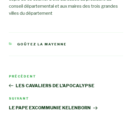
conseil départemental et aux maires des trois grandes
villes du département
CATÉGORIES
GOÛTEZ LA MAYENNE
Navigation
Article
PRÉCÉDENT
de
précédent
LES CAVALIERS DE L’APOCALYPSE
l’article
Article
SUIVANT
suivant
LE PAPE EXCOMMUNIE KELENBORN