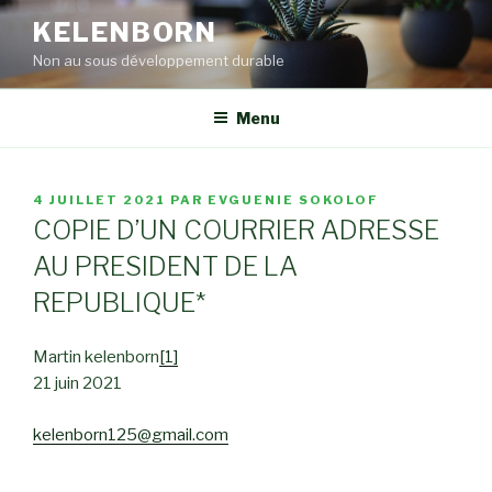
Aller
KELENBORN
au
Non au sous développement durable
contenu
principal
Menu
PUBLIÉ
4 JUILLET 2021
PAR
EVGUENIE SOKOLOF
LE
COPIE D’UN COURRIER ADRESSE
AU PRESIDENT DE LA
REPUBLIQUE*
Martin kelenborn
[1]
21 juin 2021
kelenborn125@gmail.com