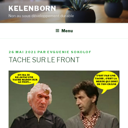
Aller
KELENBORN
au
Non au sous développement durable
contenu
principal
Menu
PUBLIÉ
26 MAI 2021
PAR
EVGUENIE SOKOLOF
LE
TACHE SUR LE FRONT