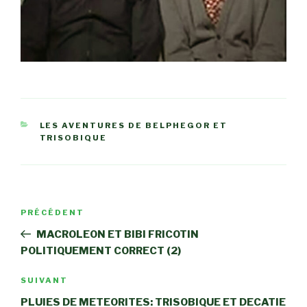
CATÉGORIES
LES AVENTURES DE BELPHEGOR ET
TRISOBIQUE
Navigation
Article
PRÉCÉDENT
de
précédent
MACROLEON ET BIBI FRICOTIN
l’article
POLITIQUEMENT CORRECT (2)
Article
SUIVANT
suivant
PLUIES DE METEORITES: TRISOBIQUE ET DECATIE