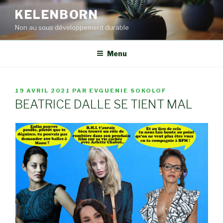
Aller
KELENBORN
au
Non au sous développement durable
contenu
principal
Menu
PUBLIÉ
19 AVRIL 2021
PAR
EVGUENIE SOKOLOF
LE
BEATRICE DALLE SE TIENT MAL