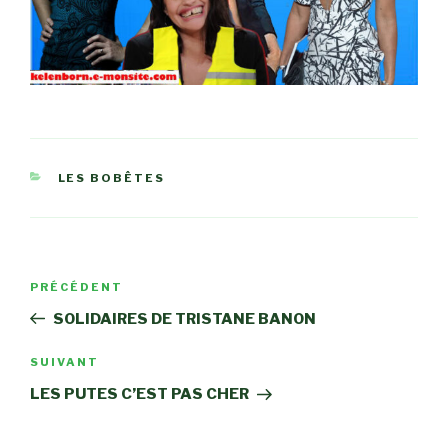
CATÉGORIES
LES BOBÊTES
Navigation
Article
PRÉCÉDENT
de
précédent
SOLIDAIRES DE TRISTANE BANON
l’article
Article
SUIVANT
suivant
LES PUTES C’EST PAS CHER