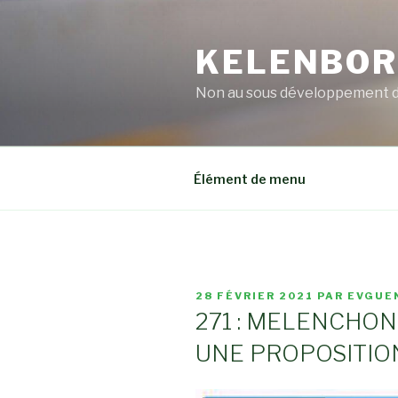
Aller
au
KELENBO
contenu
principal
Non au sous développement 
Élément de menu
PUBLIÉ
28 FÉVRIER 2021
PAR
EVGUE
LE
271 : MELENCHO
UNE PROPOSITIO