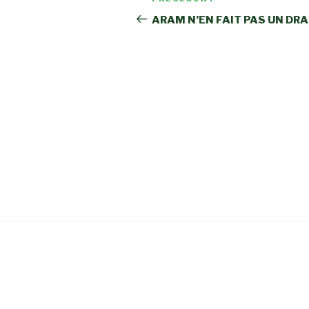
Article
de
précédent
ARAM N’EN FAIT PAS UN DR
l’article