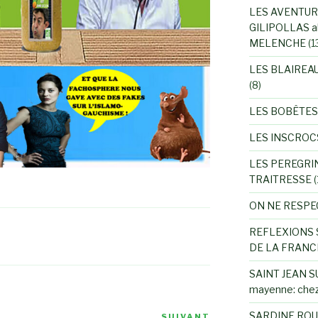
LES AVENTUR
GILIPOLLAS a
MELENCHE
(1
LES BLAIREA
(8)
LES BOBÊTES
LES INSCROC
LES PEREGRI
TRAITRESSE
(
ON NE RESPE
REFLEXIONS 
DE LA FRANC
SAINT JEAN SU
mayenne: chez
SARDINE ROU
SUIVANT